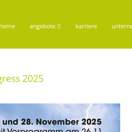
home
angebote
karriere
unter
gress 2025