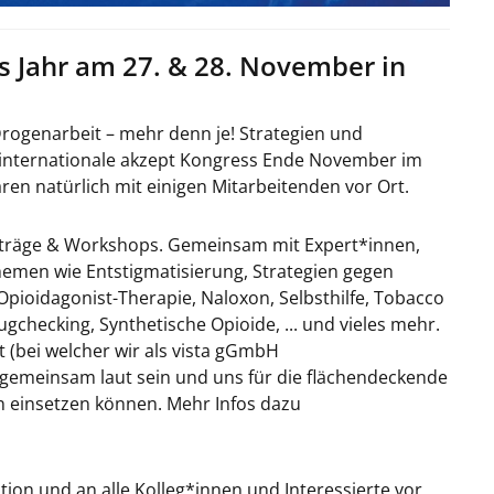
s Jahr am 27. & 28. November in
rogenarbeit – mehr denn je! Strategien und
r internationale akzept Kongress Ende November im
waren natürlich mit einigen Mitarbeitenden vor Ort.
räge & Workshops. Gemeinsam mit Expert*innen,
emen wie Entstigmatisierung, Strategien gegen
Opioidagonist-Therapie, Naloxon, Selbsthilfe, Tobacco
ecking, Synthetische Opioide, ... und vieles mehr.
 (bei welcher wir als vista gGmbH
 gemeinsam laut sein und uns für die flächendeckende
n einsetzen können. Mehr Infos dazu
ion und an alle Kolleg*innen und Interessierte vor