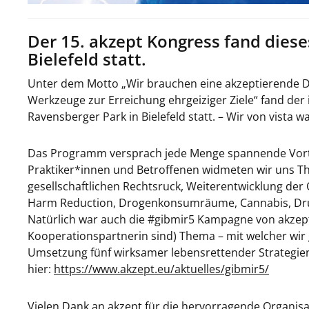
Der 15. akzept Kongress fand diese
Bielefeld statt.
Unter dem Motto „Wir brauchen eine akzeptierende D
Werkzeuge zur Erreichung ehrgeiziger Ziele“ fand de
Ravensberger Park in Bielefeld statt. – Wir von vista 
Das Programm versprach jede Menge spannende Vort
Praktiker*innen und Betroffenen widmeten wir uns Th
gesellschaftlichen Rechtsruck, Weiterentwicklung der 
Harm Reduction, Drogenkonsumräume, Cannabis, Drugch
Natürlich war auch die #gibmir5 Kampagne von akzept
Kooperationspartnerin sind) Thema – mit welcher wir
Umsetzung fünf wirksamer lebensrettender Strategie
hier:
https://www.akzept.eu/aktuelles/gibmir5/
Vielen Dank an akzept für die hervorragende Organisat