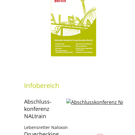
setti
Infobereich
Abschluss­
konferenz
NALtrain
Lebensretter Naloxon
Drugchecking