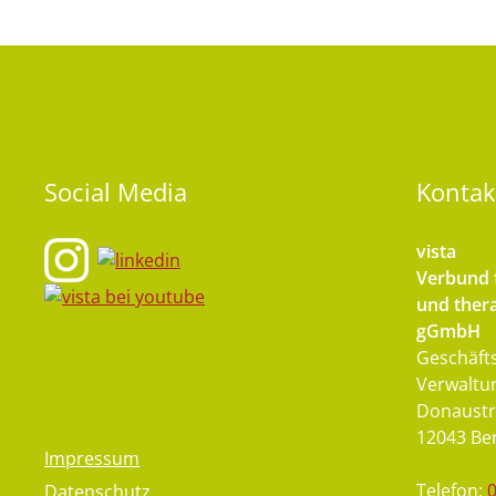
Social
Media
Kontak
vista
Verbund f
und thera
gGmbH
Geschäfts
Verwaltu
Donaustr
12043 Ber
Impressum
Telefon:
Datenschutz