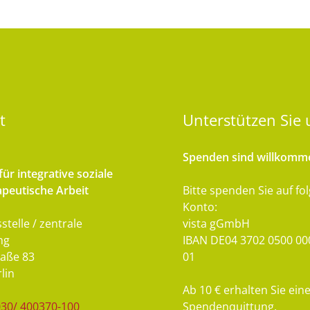
t
Unterstützen
Sie 
Spenden sind willkomm
ür integrative soziale
peutische Arbeit
Bitte spenden Sie auf fo
Konto:
stelle / zentrale
vista gGmbH
ng
IBAN DE04 3702 0500 00
aße 83
01
lin
Ab 10 € erhalten Sie ein
030/ 400370-100
Spendenquittung.