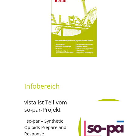
setti
Infobereich
vista ist Teil vom
so-par-Projekt
so-par – Synthetic
Opioids Prepare and
Response