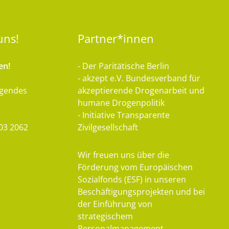
uns!
Partner*innen
en!
- Der Paritätische Berlin
- akzept e.V. Bundesverband für
lgendes
akzeptierende Drogenarbeit und
humane Drogenpolitik
- Initiative Transparente
03 2062
Zivilgesellschaft
Wir freuen uns über die
e
Förderung vom Europäischen
Sozialfonds (ESF) in unseren
Beschäftigungsprojekten und bei
der Einführung von
strategischem
Personalmanagement