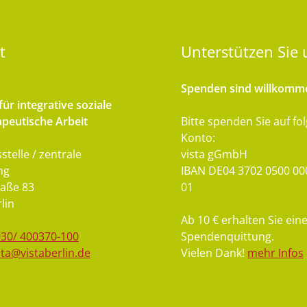
t
Unterstützen
Sie 
Spenden sind willkomm
ür integrative soziale
peutische Arbeit
Bitte spenden Sie auf fo
Konto:
stelle / zentrale
vista gGmbH
ng
IBAN DE04 3702 0500 00
aße 83
01
lin
Ab 10 € erhalten Sie ein
030/ 400370-100
Spendenquittung.
sta@vistaberlin.de
Vielen Dank!
mehr Infos