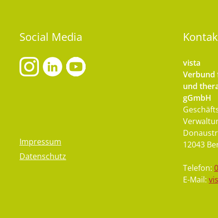
Social
Media
Kontak
vista
Verbund f
und thera
gGmbH
Geschäfts
Verwaltu
Donaustr
Impressum
12043 Ber
Datenschutz
Telefon:
E-Mail:
vi