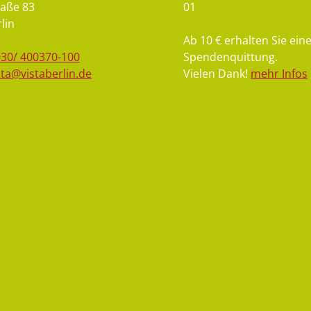
aße 83
01
lin
Ab 10 € erhalten Sie ein
030/ 400370-100
Spendenquittung.
sta@vistaberlin.de
Vielen Dank!
mehr Infos