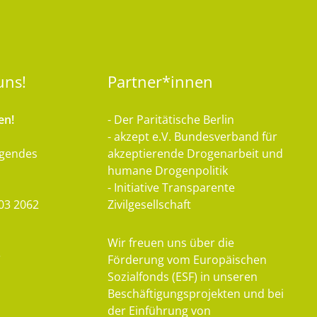
uns!
Partner*innen
en!
- Der Paritätische Berlin
- akzept e.V. Bundesverband für
lgendes
akzeptierende Drogenarbeit und
humane Drogenpolitik
- Initiative Transparente
03 2062
Zivilgesellschaft
Wir freuen uns über die
e
Förderung vom Europäischen
Sozialfonds (ESF) in unseren
Beschäftigungsprojekten und bei
der Einführung von