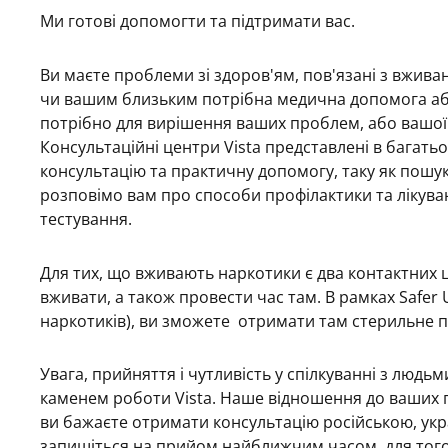
Ми готові допомогти та підтримати вас.
Ви маєте проблеми зі здоров'ям, пов'язані з вжив
чи вашим близьким потрібна медична допомога аб
потрібно для вирішення ваших проблем, або вашої 
Консультаційні центри Vista представлені в багать
консультацію та практичну допомогу, таку як пошук
розповімо вам про способи профілактики та лікува
тестування.
Для тих, що вживають наркотики є два контактних ц
вживати, а також провести час там. В рамках Safe
наркотиків), ви зможете отримати там стерильне 
Увага, прийняття і чутливість у спілкуванні з людьм
каменем роботи Vista. Наше відношення до ваших
ви бажаєте отримати консультацію російською, укр
запишіться на прийом найближчим часом, для того