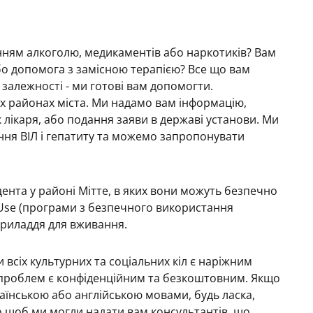
анням алкоголю, медикаментів або наркотиків? Вам
о допомога з замісною терапією? Все що вам
залежності - ми готові вам допомогти.
ох районах міста. Ми надамо вам інформацію,
 лікаря, або подання заяви в державі установи. Ми
ння ВІЛ і гепатиту та можемо запропонувати
ента у районі Мітте, в яких вони можуть безпечно
r Use (програми з безпечного використання
приладдя для вживання.
и всіх культурних та соціальних кіл є наріжним
 проблем є конфіденційним та безкоштовним. Якщо
аїнською або англійською мовами, будь ласка,
 щоб ми могли надати вам консультантів, що