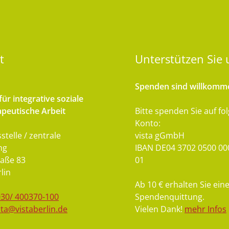
t
Unterstützen
Sie 
Spenden sind willkomm
ür integrative soziale
peutische Arbeit
Bitte spenden Sie auf fo
Konto:
stelle / zentrale
vista gGmbH
ng
IBAN DE04 3702 0500 00
aße 83
01
lin
Ab 10 € erhalten Sie ein
030/ 400370-100
Spendenquittung.
sta@vistaberlin.de
Vielen Dank!
mehr Infos