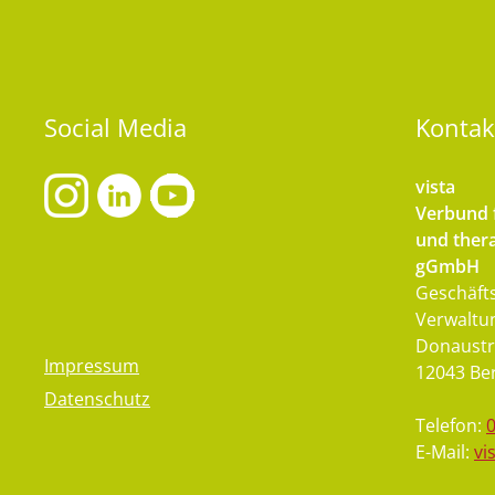
Social
Media
Kontak
vista
Verbund f
und thera
gGmbH
Geschäfts
Verwaltu
Donaustr
Impressum
12043 Ber
Datenschutz
Telefon:
E-Mail:
vi