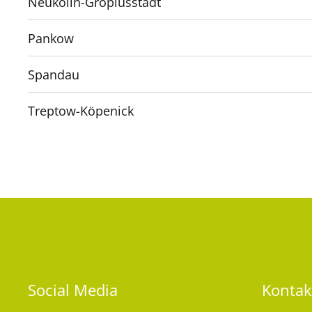
Neukölln-Gropiusstadt
Pankow
Spandau
Treptow-Köpenick
Social
Media
Kontak