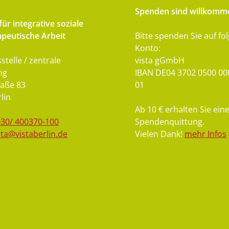
Spenden sind willkomm
ür integrative soziale
peutische Arbeit
Bitte spenden Sie auf fo
Konto:
stelle / zentrale
vista gGmbH
ng
IBAN DE04 3702 0500 00
aße 83
01
lin
Ab 10 € erhalten Sie ein
030/ 400370-100
Spendenquittung.
sta@vistaberlin.de
Vielen Dank!
mehr Infos