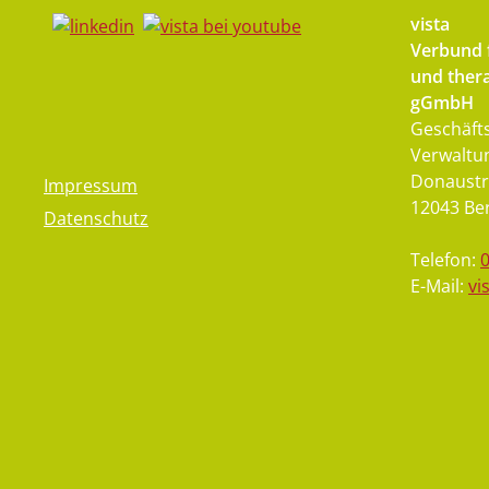
vista
Verbund f
und thera
gGmbH
Geschäfts
Verwaltu
Donaustr
Impressum
12043 Ber
Datenschutz
Telefon:
E-Mail:
vi