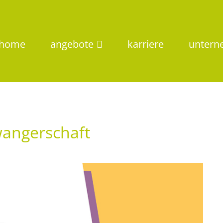
home
angebote
karriere
unter
anger­schaft