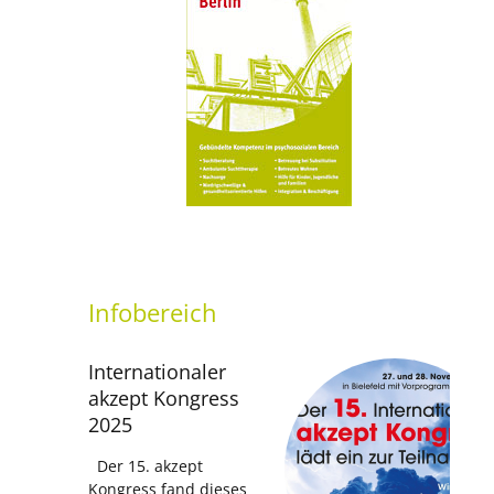
setti
Infobereich
Internationaler
akzept Kongress
2025
Der 15. akzept
Kongress fand dieses