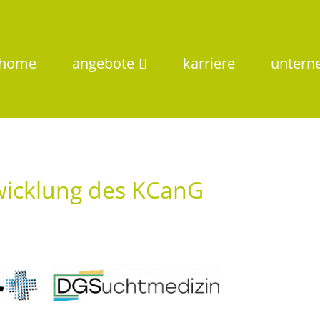
home
angebote
karriere
unter
wicklung des KCanG