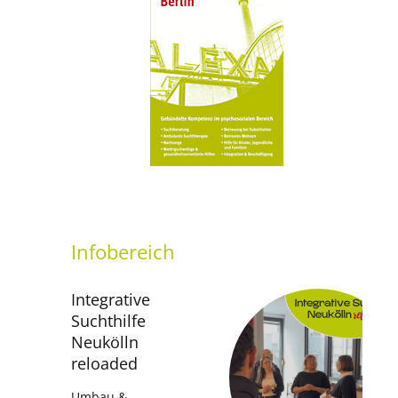
setti
Infobereich
Integrative
Suchthilfe
Neukölln
reloaded
Umbau &