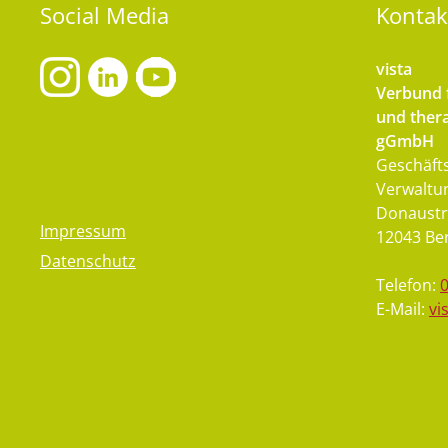
Social
Media
Kontak
vista
Verbund f
und thera
gGmbH
Geschäfts
Verwaltu
Donaustr
Impressum
12043 Ber
Datenschutz
Telefon:
E-Mail:
vi