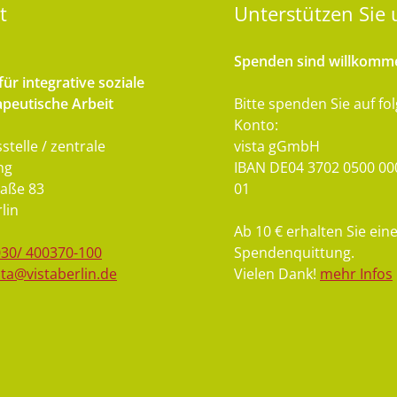
t
Unterstützen
Sie 
Spenden sind willkomm
ür integrative soziale
peutische Arbeit
Bitte spenden Sie auf fo
Konto:
stelle / zentrale
vista gGmbH
ng
IBAN DE04 3702 0500 00
aße 83
01
lin
Ab 10 € erhalten Sie ein
030/ 400370-100
Spendenquittung.
sta@vistaberlin.de
Vielen Dank!
mehr Infos