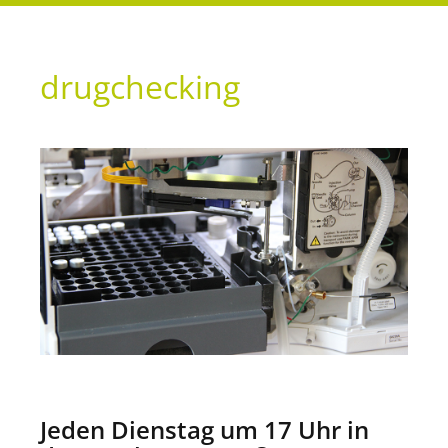
vista
Berlin
drugchecking
-
Beratung,
Betreuung,
Suchtarbeit,
Therapie
Jeden Dienstag um 17 Uhr in